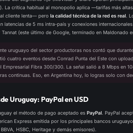
). La crítica habitual al monopolio aplica —tarifas más alt
 al cliente lenta— pero
la calidad técnica de la red es real
. L
latencias de 5 ms intra-país y conexiones internacionales
 Tannat (este último de Google, terminado en Maldonado e
nte uruguayo del sector productoras nos contó que durant
itió cuatro eventos desde Conrad Punta del Este con uploa
l Empresarial Fibra 300/300. La señal salió a 8 Mbps en 
as continuas. Eso, en Argentina hoy, lo logras solo con de
de Uruguay: PayPal en USD
ruguay el método de pago aceptado es
PayPal
. PayPal acept
rican Express emitida por los principales bancos uruguayo
, BBVA, HSBC, Heritage y demás emisores).