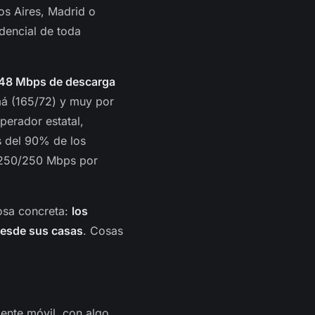
os Aires, Madrid o
dencial de toda
48 Mbps de descarga
má (165/72) y muy por
operador estatal,
s del 90% de los
n 250/250 Mbps por
cosa concreta:
los
desde sus casas
. Cosas
mente móvil, con algo