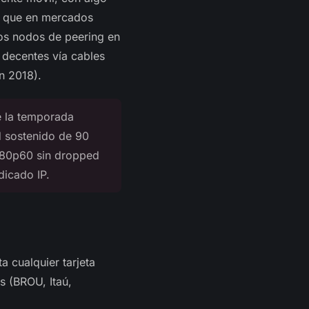
as que en mercados
os nodos de peering en
 decentes vía cables
n 2018).
e la temporada
d sostenido de 90
1080p60 sin dropped
dicado IP.
a cualquier tarjeta
s (BROU, Itaú,