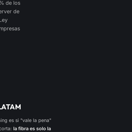
0% de los
erver de
 Ley
empresas
e LATAM
ng es si "vale la pena"
corta:
la fibra es solo la