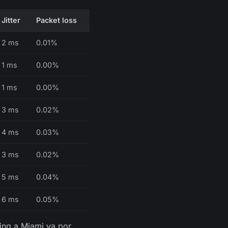
Jitter
Packet loss
2 ms
0.01%
1 ms
0.00%
1 ms
0.00%
3 ms
0.02%
4 ms
0.03%
3 ms
0.02%
5 ms
0.04%
6 ms
0.05%
ing a Miami va por