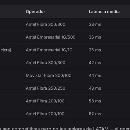
Operador
Latencia media
Antel Fibra 300/300
38 ms
Antel Empresarial 1G/500
36 ms
ciera)
Antel Empresarial 1G/1G
35 ms
Antel Fibra 300/300
42 ms
Movistar Fibra 200/100
44 ms
Antel Fibra 250/250
48 ms
Antel Fibra 200/100
58 ms
Antel Fibra 200/100
62 ms
s son competitivas pero no las mejores de LATAM —el peer