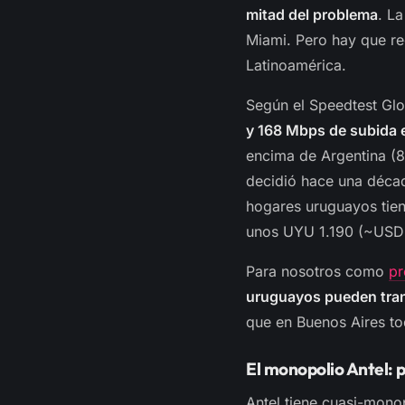
mitad del problema
. L
Miami. Pero hay que re
Latinoamérica.
Según el Speedtest Gl
y 168 Mbps de subida e
encima de Argentina (88
decidió hace una décad
hogares uruguayos tie
unos UYU 1.190 (~USD 
Para nosotros como
pr
uruguayos pueden tran
que en Buenos Aires to
El monopolio Antel: 
Antel tiene cuasi-mono