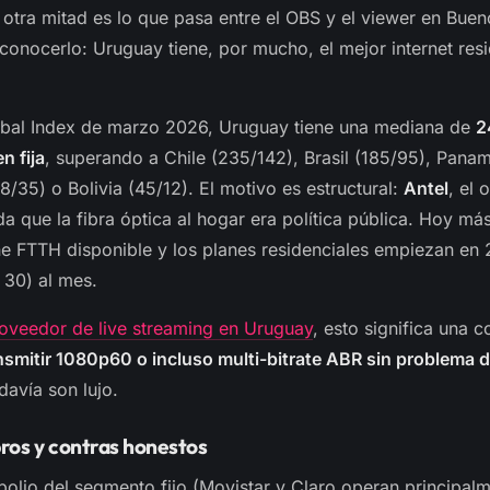
a otra mitad es lo que pasa entre el OBS y el viewer en Buen
conocerlo: Uruguay tiene, por mucho, el mejor internet resi
obal Index de marzo 2026, Uruguay tiene una mediana de
2
n fija
, superando a Chile (235/142), Brasil (185/95), Pana
/35) o Bolivia (45/12). El motivo es estructural:
Antel
, el 
a que la fibra óptica al hogar era política pública. Hoy má
ne FTTH disponible y los planes residenciales empiezan e
30) al mes.
oveedor de live streaming en Uruguay
, esto significa una 
smitir 1080p60 o incluso multi-bitrate ABR sin problema 
davía son lujo.
pros y contras honestos
polio del segmento fijo (Movistar y Claro operan principal