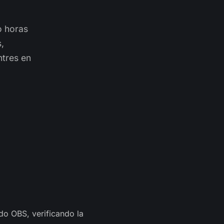
o horas
,
ntres en
do OBS, verificando la