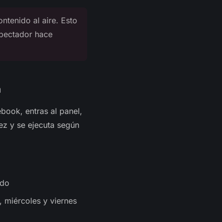
ntenido al aire. Esto
spectador hace
n
book, entras al panel,
ez y se ejecuta según
ado
 miércoles y viernes