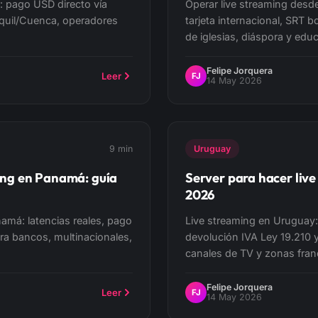
: pago USD directo vía
Operar live streaming desd
aquil/Cuenca, operadores
tarjeta internacional, SRT 
de iglesias, diáspora y edu
Felipe Jorquera
Leer
FJ
14 May 2026
9 min
Uruguay
ming en Panamá: guía
Server para hacer liv
2026
namá: latencias reales, pago
Live streaming en Uruguay: 
ra bancos, multinacionales,
devolución IVA Ley 19.210 
canales de TV y zonas fran
Felipe Jorquera
Leer
FJ
14 May 2026