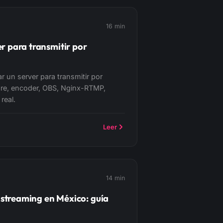
16 min
 para transmitir por
o
r un server para transmitir por
re, encoder, OBS, Nginx-RTMP,
real.
Leer
14 min
 streaming en México: guía