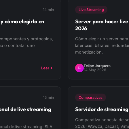
14 min
Live Streaming
 y cómo elegirlo en
Server para hacer live
2026
 componentes y protocolos,
Cómo elegir un server para
io o contratar uno
latencias, bitrates, redunda
monetización.
Felipe Jorquera
Leer
FJ
14 May 2026
15 min
Comparativas
onal de live streaming
Servidor de streaming
Comparativa honesta de se
2026: Wowza, Dacast, Vime
ional de live streaming: SLA,