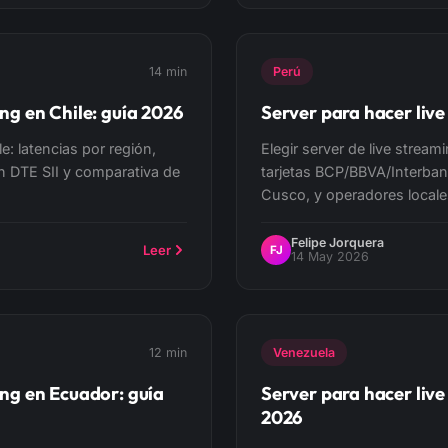
14 min
Perú
ng en Chile: guía 2026
Server para hacer live
le: latencias por región,
Elegir server de live strea
n DTE SII y comparativa de
tarjetas BCP/BBVA/Interban
Cusco, y operadores locale
Felipe Jorquera
Leer
FJ
14 May 2026
12 min
Venezuela
ing en Ecuador: guía
Server para hacer live
2026