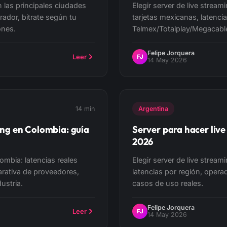
 las principales ciudades
Elegir server de live strea
rador, bitrate según tu
tarjetas mexicanas, latenci
ones.
Telmex/Totalplay/Megacabl
Felipe Jorquera
Leer
FJ
14 May 2026
14 min
Argentina
ing en Colombia: guía
Server para hacer live
2026
lombia: latencias reales
Elegir server de live stream
arativa de proveedores,
latencias por región, opera
ustria.
casos de uso reales.
Felipe Jorquera
Leer
FJ
14 May 2026