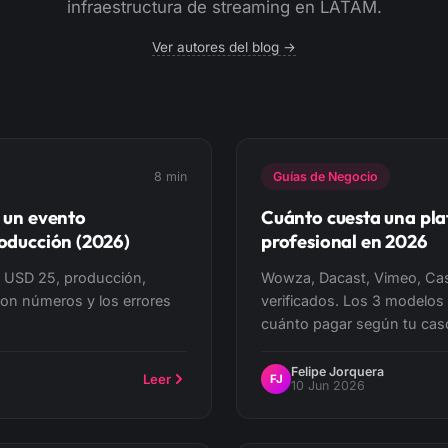
infraestructura de streaming en LATAM.
Ver autores del blog →
8 min
Guías de Negocio
 un evento
Cuánto cuesta una pl
roducción (2026)
profesional en 2026
 USD 25, producción,
Wowza, Dacast, Vimeo, Cas
con números y los errores
verificados. Los 3 modelos 
cuánto pagar según tu cas
Felipe Jorquera
Leer
FJ
10 Jun 2026