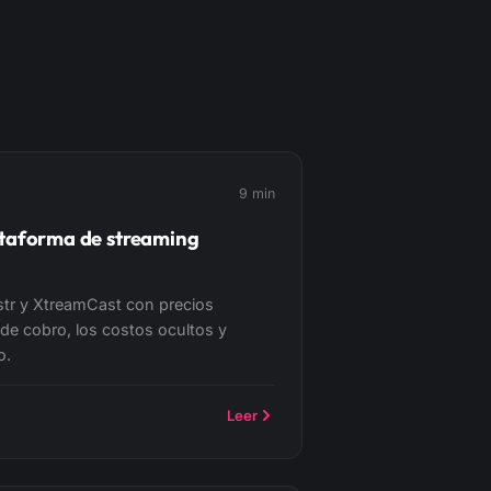
9 min
ataforma de streaming
tr y XtreamCast con precios
de cobro, los costos ocultos y
o.
Leer