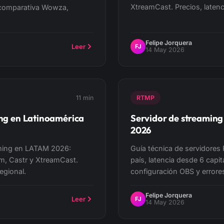
XtreamCast. Precios, latenc
n comparativa Wowza,
Felipe Jorquera
Leer
FJ
14 May 2026
11 min
RTMP
ing en Latinoamérica
Servidor de streaming
2026
aming en LATAM 2026:
Guía técnica de servidores
m, Castr y XtreamCast.
país, latencia desde 6 capi
egional.
configuración OBS y error
Felipe Jorquera
Leer
FJ
14 May 2026