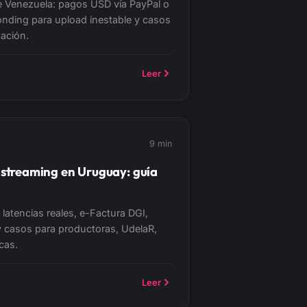
e Venezuela: pagos USD vía PayPal o
bonding para upload inestable y casos
cación.
Leer
9 min
e streaming en Uruguay: guía
latencias reales, e-Factura DGI,
y casos para productoras, UdelaR,
cas.
Leer