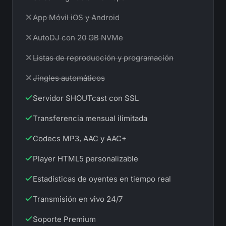
No incluida en este plan:
App Móvil iOS y Android
No incluida en este plan:
AutoDJ con 20 GB NVMe
No incluida en este plan:
Listas de reproducción y programación
No incluida en este plan:
Jingles automáticos
Servidor SHOUTcast con SSL
Transferencia mensual ilimitada
Codecs MP3, AAC y AAC+
Player HTML5 personalizable
Estadísticas de oyentes en tiempo real
Transmisión en vivo 24/7
Soporte Premium