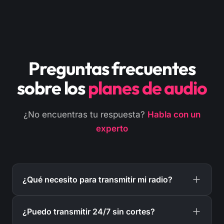
Preguntas frecuentes
sobre los
planes de audio
¿No encuentras tu respuesta?
Habla con un
experto
¿Qué necesito para transmitir mi radio?
Puedes transmitir desde tu computador con
¿Puedo transmitir 24/7 sin cortes?
cualquier software compatible con SHOUTcast,