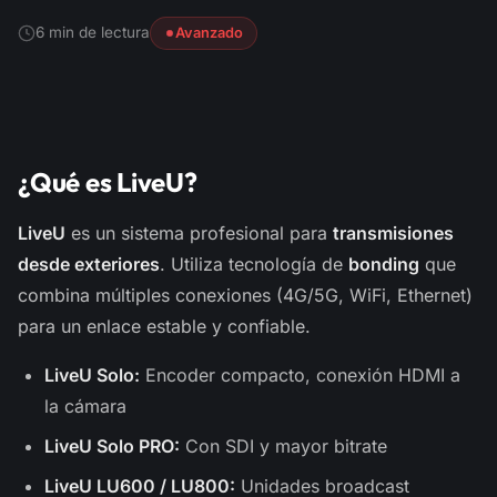
6 min de lectura
Avanzado
¿Qué es LiveU?
LiveU
es un sistema profesional para
transmisiones
desde exteriores
. Utiliza tecnología de
bonding
que
combina múltiples conexiones (4G/5G, WiFi, Ethernet)
para un enlace estable y confiable.
LiveU Solo:
Encoder compacto, conexión HDMI a
la cámara
LiveU Solo PRO:
Con SDI y mayor bitrate
LiveU LU600 / LU800:
Unidades broadcast