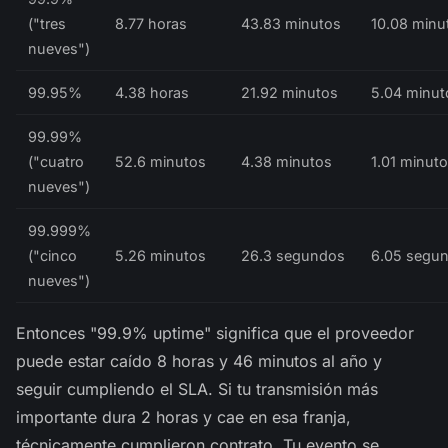
("tres
8.77 horas
43.83 minutos
10.08 minu
nueves")
99.95%
4.38 horas
21.92 minutos
5.04 minut
99.99%
("cuatro
52.6 minutos
4.38 minutos
1.01 minut
nueves")
99.999%
("cinco
5.26 minutos
26.3 segundos
6.05 segu
nueves")
Entonces "99.9% uptime" significa que el proveedor
puede estar caído 8 horas y 46 minutos al año y
seguir cumpliendo el SLA. Si tu transmisión más
importante dura 2 horas y cae en esa franja,
técnicamente cumplieron contrato. Tu evento se