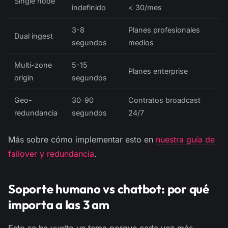
Single node
indefinido
< 30/mes
3-8
Planes profesionales
Dual ingest
segundos
medios
Multi-zone
5-15
Planes enterprise
origin
segundos
Geo-
30-90
Contratos broadcast
redundancia
segundos
24/7
Más sobre cómo implementar esto en
nuestra guía de
failover y redundancia
.
Soporte humano vs chatbot: por qué
importa a las 3 am
Esto se ha vuelto un tema porque cada vez más