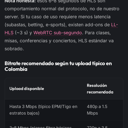
Nota honesta:
esos 6–8 segundos de HLS son
comportamiento normal del protocolo, no de nuestro
server. Si tu caso de uso requiere menos latencia
(subastas, betting, e-sports), existen add-ons de
LL-
HLS
(~3 s) y
WebRTC sub-segundo
. Para clases,
misas, conferencias y conciertos, HLS estándar va
sobrado.
Bitrate recomendado según tu upload típico en
Colombia
Resolución
Upload disponible
recomendada
Hasta 3 Mbps (típico EPM/Tigo en
480p a 1.5
estratos bajos)
Mbps