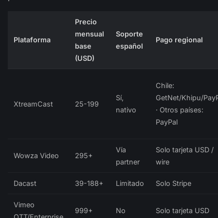
Precio
mensual
Soporte
Plataforma
Pago regional
base
español
(USD)
Chile:
Sí,
GetNet/Khipu/PayP
XtreamCast
25-199
nativo
· Otros países:
PayPal
Vía
Solo tarjeta USD /
Wowza Video
295+
partner
wire
Dacast
39-188+
Limitado
Solo Stripe
Vimeo
999+
No
Solo tarjeta USD
OTT/Enterprise