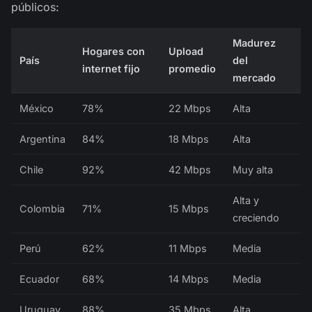
públicos:
Madurez
Hogares con
Upload
País
del
internet fijo
promedio
mercado
México
78%
22 Mbps
Alta
Argentina
84%
18 Mbps
Alta
Chile
92%
42 Mbps
Muy alta
Alta y
Colombia
71%
15 Mbps
creciendo
Perú
62%
11 Mbps
Media
Ecuador
68%
14 Mbps
Media
Uruguay
88%
35 Mbps
Alta