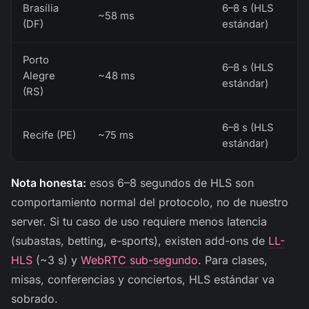
Brasília
6–8 s (HLS
~58 ms
(DF)
estándar)
Porto
6–8 s (HLS
Alegre
~48 ms
estándar)
(RS)
6–8 s (HLS
Recife (PE)
~75 ms
estándar)
Nota honesta:
esos 6–8 segundos de HLS son
comportamiento normal del protocolo, no de nuestro
server. Si tu caso de uso requiere menos latencia
(subastas, betting, e-sports), existen add-ons de
LL-
HLS
(~3 s) y
WebRTC sub-segundo
. Para clases,
misas, conferencias y conciertos, HLS estándar va
sobrado.