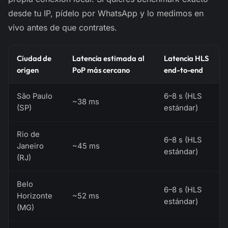
desde tu IP, pídelo por WhatsApp y lo medimos en
vivo antes de que contrates.
Ciudad de
Latencia estimada al
Latencia HLS
origen
PoP más cercano
end-to-end
São Paulo
6–8 s (HLS
~38 ms
(SP)
estándar)
Rio de
6–8 s (HLS
Janeiro
~45 ms
estándar)
(RJ)
Belo
6–8 s (HLS
Horizonte
~52 ms
estándar)
(MG)