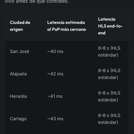
vivo antes de que contrates.
Latencia
Ciudad de
Latencia estimada
HLS end-to-
origen
al PoP más cercano
end
6–8 s (HLS
San José
~40 ms
estándar)
6–8 s (HLS
Alajuela
~42 ms
estándar)
6–8 s (HLS
Heredia
~41 ms
estándar)
6–8 s (HLS
Cartago
~43 ms
estándar)