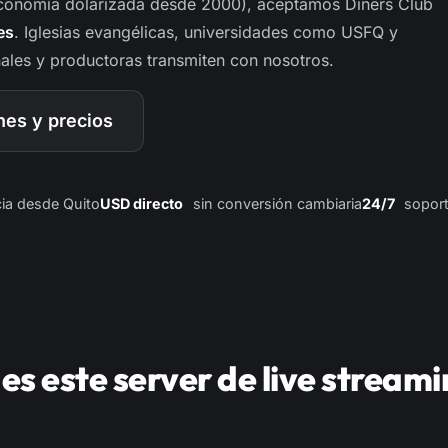
economía dolarizada desde 2000), aceptamos Diners Club
es
. Iglesias evangélicas, universidades como USFQ y
ales y productoras transmiten con nosotros.
nes y precios
cia desde Quito
USD directo
sin conversión cambiaria
24/7
soport
es este server de live streami