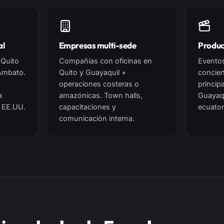
al
Empresas multi-sede
Produc
 Quito
Compañías con oficinas en
Eventos
 Ambato.
Quito y Guayaquil +
concier
operaciones costeras o
princip
a
amazónicas. Town halls,
Guayaqu
 EE.UU.
capacitaciones y
ecuator
comunicación interna.