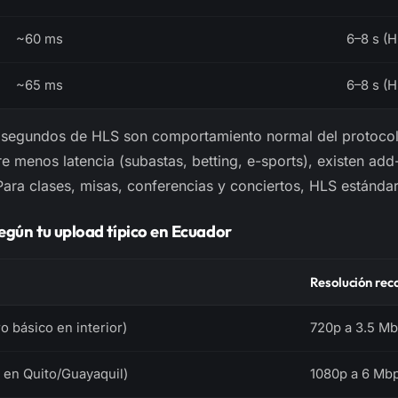
~60 ms
6–8 s (
~65 ms
6–8 s (
segundos de HLS son comportamiento normal del protocolo
re menos latencia (subastas, betting, e-sports), existen ad
Para clases, misas, conferencias y conciertos, HLS estánda
gún tu upload típico en Ecuador
Resolución re
 básico en interior)
720p a 3.5 M
a en Quito/Guayaquil)
1080p a 6 Mb