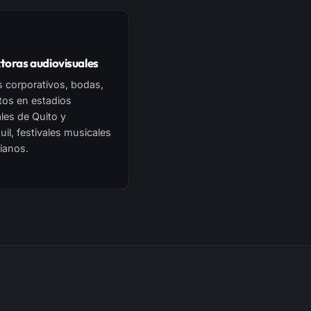
toras audiovisuales
 corporativos, bodas,
tos en estadios
ales de Quito y
il, festivales musicales
ianos.