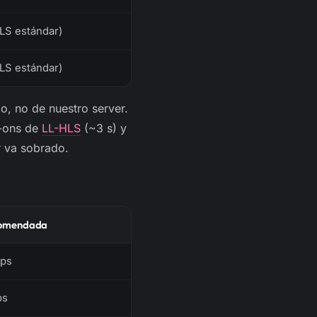
HLS estándar)
HLS estándar)
, no de nuestro server.
d-ons de
LL-HLS
(~3 s) y
r va sobrado.
comendada
bps
ps