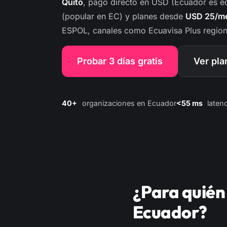
Quito
, pago directo en USD (Ecuador es 
(popular en EC) y planes desde
USD 25/m
ESPOL, canales como Ecuavisa Plus region
Probar 3 días gratis
Ver pla
40+
organizaciones en Ecuador
<55 ms
laten
¿Para quién 
Ecuador?