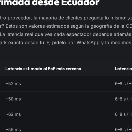
timada desde Ecuador
ro proveedor, la mayoría de clientes pregunta lo mismo: ¿q
or? Estos son valores
estimados
según la geografía de la C
La latencia real que vea cada espectador depende además
mark exacto desde tu IP, pídelo por WhatsApp y lo medimos
Latencia estimada al PoP más cercano
Latenci
~52 ms
6–8 s (
~58 ms
6–8 s (
~62 ms
6–8 s (
~55 ms
6–8 s (