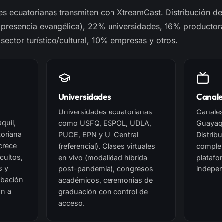
s ecuatorianas transmiten con XtreamCast. Distribución del
te presencia evangélica), 22% universidades, 16% producto
sector turístico/cultural, 10% empresas y otros.
Universidades
Canale
Universidades ecuatorianas
Canales
quil,
como USFQ, ESPOL, UDLA,
Guayaq
toriana
PUCE, EPN y U. Central
Distrib
crece
(referencial). Clases virtuales
comple
cultos,
en vivo (modalidad híbrida
plataf
s y
post-pandemia), congresos
indepen
abación
académicos, ceremonias de
ón a
graduación con control de
acceso.