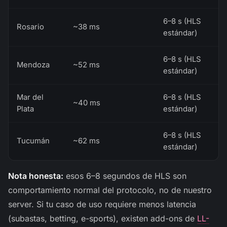
6–8 s (HLS
Rosario
~38 ms
estándar)
6–8 s (HLS
Mendoza
~52 ms
estándar)
Mar del
6–8 s (HLS
~40 ms
Plata
estándar)
6–8 s (HLS
Tucumán
~62 ms
estándar)
Nota honesta:
esos 6–8 segundos de HLS son
comportamiento normal del protocolo, no de nuestro
server. Si tu caso de uso requiere menos latencia
(subastas, betting, e-sports), existen add-ons de
LL-