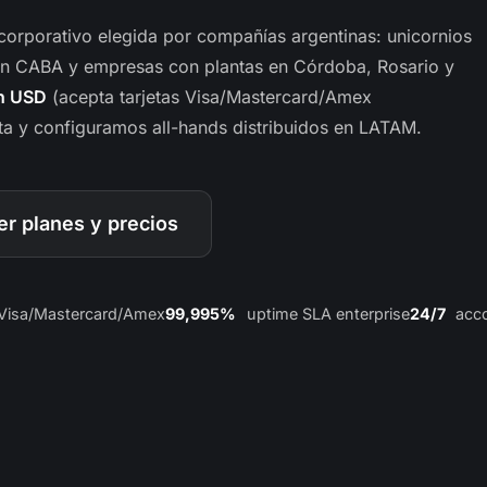
corporativo elegida por compañías argentinas: unicornios
en CABA y empresas con plantas en Córdoba, Rosario y
en USD
(acepta tarjetas Visa/Mastercard/Amex
a y configuramos all-hands distribuidos en LATAM.
er planes y precios
Visa/Mastercard/Amex
99,995%
uptime SLA enterprise
24/7
acco