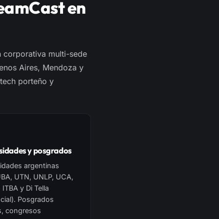
reamCast en
 corporativa multi-sede
Buenos Aires, Mendoza y
 tech porteño y
sidades y posgrados
idades argentinas
BA, UTN, UNLP, UCA,
ITBA y Di Tella
ncial). Posgrados
s, congresos