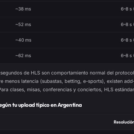
~38 ms
6–8 s 
~52 ms
6–8 s 
~40 ms
6–8 s 
~62 ms
6–8 s 
segundos de HLS son comportamiento normal del protocolo
re menos latencia (subastas, betting, e-sports), existen ad
Para clases, misas, conferencias y conciertos, HLS estánda
gún tu upload típico en Argentina
Resoluci