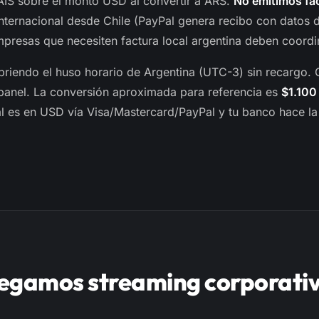
ÍS sobre el monto USD al convertir a ARS.
No emitimos fac
ternacional desde Chile (PayPal genera recibo con datos 
resas que necesiten factura local argentina deben coordin
briendo el huso horario de Argentina (UTC-3) sin recargo.
 panel. La conversión aproximada para referencia es
$1.100
eal es en USD vía Visa/Mastercard/PayPal y tu banco hace la
egamos streaming corporativ