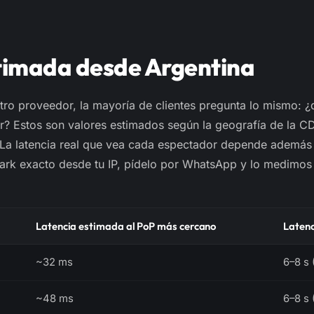
timada desde Argentina
ro proveedor, la mayoría de clientes pregunta lo mismo: ¿q
or? Estos son valores
estimados
según la geografía de la C
La latencia real que vea cada espectador depende además
mark exacto desde tu IP, pídelo por WhatsApp y lo medimos
Latencia estimada al PoP más cercano
Latenc
~32 ms
6–8 s 
~48 ms
6–8 s 