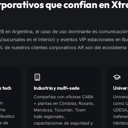
rporativos que confían en Xt
2B en Argentina, el caso de uso dominante es comunicación
/sucursales en el interior) y eventos VIP estacionales en 
8% de nuestros clientes corporativos AR son del ecosistema
s tech
Industria y multi-sede
Univer
Compañías con oficinas CABA
Univers
ch
+ plantas en Córdoba, Rosario,
como U
ema
Mendoza, Tucumán. Town
UDESA, 
ribuidos
halls regionales,
(refere
s de
capacitaciones de seguridad y
híbrido