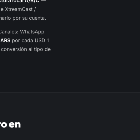
tura local A/B/C
—
de XtreamCast /
arlo por su cuenta.
 Canales: WhatsApp,
 ARS
por cada USD 1
 conversión al tipo de
o en