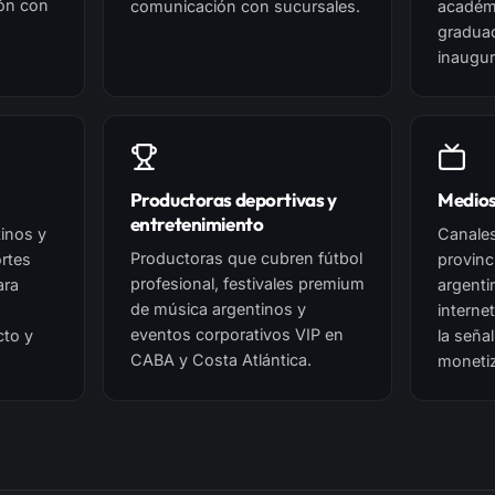
ón con
comunicación con sucursales.
académ
graduac
inaugur
Productoras deportivas y
Medios
entretenimiento
inos y
Canale
Productoras que cubren fútbol
ortes
provinc
profesional, festivales premium
ara
argenti
de música argentinos y
interne
eventos corporativos VIP en
cto y
la señal
CABA y Costa Atlántica.
moneti