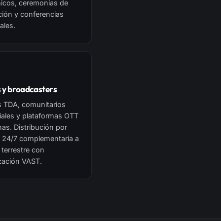
icos, ceremonias de
ión y conferencias
ales.
 y broadcasters
s TDA, comunitarios
iales y plataformas OTT
nas. Distribución por
t 24/7 complementaria a
 terrestre con
zación VAST.